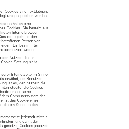
es. Cookies sind Textdateien,
legt und gespeichert werden.
ies enthalten eine
des Cookies. Sie besteht aus
kreten Internetbrowser
ies ermöglicht es den
r betroffenen Person von
cheiden. Ein bestimmter
 identifiziert werden.
r den Nutzern dieser
ie Cookie-Setzung nicht
serer Internetseite im Sinne
its erwähnt, die Benutzer
ung ist es, den Nutzern die
Internetseite, die Cookies
seite erneut seine
auf dem Computersystem des
el ist das Cookie eines
, die ein Kunde in den
ternetseite jederzeit mittels
erhindern und damit der
s gesetzte Cookies jederzeit