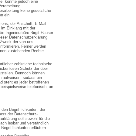
e, könnte jedoch eine
Verarbeitung
erarbeitung keine gesetzliche
on ein.
ns, der Anschrift, E-Mail-
 im Einklang mit der
e Ingenieurbüro Birgit Hauser
ieser Datenschutzerklärung
 Zweck der von uns
nformieren. Ferner werden
ihnen zustehenden Rechte
ortlicher zahlreiche technische
ückenlosen Schutz der über
zustellen. Dennoch können
en aufweisen, sodass ein
d steht es jeder betroffenen
beispielsweise telefonisch, an
den Begrifflichkeiten, die
lass der Datenschutz-
klärung soll sowohl für die
fach lesbar und verständlich
egrifflichkeiten erläutern.