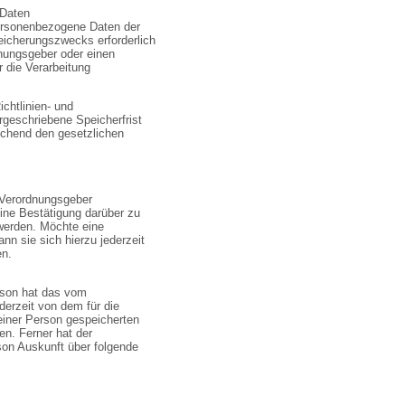
 Daten
 personenbezogene Daten der
eicherungszwecks erforderlich
dnungsgeber oder einen
 die Verarbeitung
chtlinien- und
geschriebene Speicherfrist
chend den gesetzlichen
 Verordnungsgeber
eine Bestätigung darüber zu
 werden. Möchte eine
n sie sich hierzu jederzeit
en.
rson hat das vom
derzeit von dem für die
seiner Person gespeicherten
n. Ferner hat der
son Auskunft über folgende