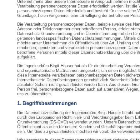
Unternehmens über unsere Internetseite in Anspruch nehmen möcht
Verarbeitung personenbezogener Daten erforderlich werden. Ist die 
personenbezogener Daten erforderlich und besteht für eine solche V
Grundlage, holen wir generell eine Einwilligung der betroffenen Pers
Die Verarbeitung personenbezogener Daten, beispielsweise des Name
Adresse oder Telefonnummer einer betroffenen Person, erfolgt stets
Datenschutz-Grundverordnung und in Übereinstimmung mit den für di
geltenden landesspezifischen Datenschutzbestimmungen. Mittels d
möchte unser Unternehmen die Öffentlichkeit über Art, Umfang und
erhobenen, genutzten und verarbeiteten personenbezogenen Daten i
betroffene Personen mittels dieser Datenschutzerklärung über die 
aufgeklärt.
Die Ingenieurbüro Birgit Hauser hat als für die Verarbeitung Verantw
und organisatorische Maßnahmen umgesetzt, um einen möglichst l
diese Internetseite verarbeiteten personenbezogenen Daten sicher
Internetbasierte Datenübertragungen grundsätzlich Sicherheitslück
absoluter Schutz nicht gewährleistet werden kann. Aus diesem Grun
Person frei, personenbezogene Daten auch auf alternativen Wegen, 
uns zu übermitteln.
1. Begriffsbestimmungen
Die Datenschutzerklärung der Ingenieurbüro Birgit Hauser beruht auf 
durch den Europäischen Richtlinien- und Verordnungsgeber beim Er
Grundverordnung (DS-GVO) verwendet wurden. Unsere Datenschutzer
Öffentlichkeit als auch für unsere Kunden und Geschäftspartner ein
sein. Um dies zu gewährleisten, möchten wir vorab die verwendeten B