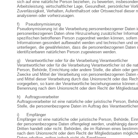
sich auf eine natürliche Person beziehen, zu bewerten, insbesonde
Arbeitsleistung, wirtschaftlicher Lage, Gesundheit, persönlicher Vorl
Zuverlässigkeit, Verhalten, Aufenthaltsort oder Ortswechsel dieser 
analysieren oder vorherzusagen.
f) Pseudonymisierung
Pseudonymisierung ist die Verarbeitung personenbezogener Daten in
personenbezogenen Daten ohne Hinzuziehung zusätzlicher Informat
spezifischen betroffenen Person zugeordnet werden können, sofern
Informationen gesondert aufbewahrt werden und technischen und 
unterliegen, die gewährleisten, dass die personenbezogenen Daten nic
identifizierbaren natürlichen Person zugewiesen werden.
g) Verantwortlicher oder für die Verarbeitung Verantwortlicher
Verantwortlicher oder für die Verarbeitung Verantwortlicher ist die nat
Person, Behörde, Einrichtung oder andere Stelle, die allein oder g
Zwecke und Mittel der Verarbeitung von personenbezogenen Daten 
und Mittel dieser Verarbeitung durch das Unionsrecht oder das Rech
vorgegeben, so kann der Verantwortliche beziehungsweise können di
Benennung nach dem Unionsrecht oder dem Recht der Mitgliedstaa
h) Auftragsverarbeiter
Auftragsverarbeiter ist eine natürliche oder juristische Person, Beh
Stelle, die personenbezogene Daten im Auftrag des Verantwortlichen
i) Empfänger
Empfänger ist eine natürliche oder juristische Person, Behörde, Einr
der personenbezogene Daten offengelegt werden, unabhängig davon,
Dritten handelt oder nicht. Behörden, die im Rahmen eines bestim
nach dem Unionsrecht oder dem Recht der Mitgliedstaaten möglic
Daten erhalten, gelten jedoch nicht als Empfänger.