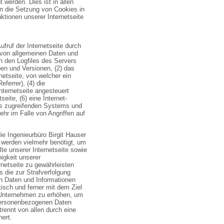
werden. Dies ist in allen
on die Setzung von Cookies in
ktionen unserer Internetseite
ufruf der Internetseite durch
 von allgemeinen Daten und
n den Logfiles des Servers
en und Versionen, (2) das
etseite, von welcher ein
ferrer), (4) die
nternetseite angesteuert
eite, (6) eine Internet-
des zugreifenden Systems und
hr im Falle von Angriffen auf
ie Ingenieurbüro Birgit Hauser
 werden vielmehr benötigt, um
alte unserer Internetseite sowie
higkeit unserer
netseite zu gewährleisten
s die zur Strafverfolgung
n Daten und Informationen
tisch und ferner mit dem Ziel
 Unternehmen zu erhöhen, um
n personenbezogenen Daten
rennt von allen durch eine
ert.