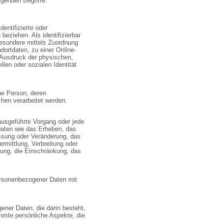
lgenden Begriffe:
entifizierte oder
 beziehen. Als identifizierbar
sbesondere mittels Zuordnung
ortdaten, zu einer Online-
Ausdruck der physischen,
llen oder sozialen Identität
che Person, deren
hen verarbeitet werden.
 ausgeführte Vorgang oder jede
aten wie das Erheben, das
assung oder Veränderung, das
rmittlung, Verbreitung oder
fung, die Einschränkung, das
ersonenbezogener Daten mit
gener Daten, die darin besteht,
mte persönliche Aspekte, die