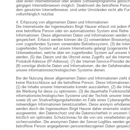
über einen Internetbrowser oder andere Softwareprogramme gelöscht 
gängigen Internetbrowsern möglich. Deaktiviert die betroffene Pers
dem genutzten Internetbrowser, sind unter Umständen nicht alle Fun
vollumfänglich nutzbar.
4. Erfassung von allgemeinen Daten und Informationen
Die Internetseite der Ingenieurbüro Birgit Hauser erfasst mit jedem A
eine betroffene Person oder ein automatisiertes System eine Reihe
Informationen. Diese allgemeinen Daten und Informationen werden i
gespeichert. Erfasst werden können die (1) verwendeten Browsertyp
vom zugreifenden System verwendete Betriebssystem, (3) die Intern
zugreifendes System auf unsere Internetseite gelangt (sogenannte Re
Unterwebseiten, welche über ein zugreifendes System auf unserer I
werden, (5) das Datum und die Uhrzeit eines Zugriffs auf die Internets
Protokoll-Adresse (IP-Adresse), (7) der Internet-Service-Provider 
(8) sonstige ähnliche Daten und Informationen, die der Gefahrenabwe
unsere informationstechnologischen Systeme dienen.
Bei der Nutzung dieser allgemeinen Daten und Informationen zieht d
keine Rückschlüsse auf die betroffene Person. Diese Informationen
(1) die Inhalte unserer Internetseite korrekt auszuliefern, (2) die Inh
die Werbung für diese zu optimieren, (3) die dauerhafte Funktionsfä
informationstechnologischen Systeme und der Technik unserer Inter
sowie (4) um Strafverfolgungsbehörden im Falle eines Cyberangriffe
notwendigen Informationen bereitzustellen. Diese anonym erhobene
werden durch die Ingenieurbüro Birgit Hauser daher einerseits statis
ausgewertet, den Datenschutz und die Datensicherheit in unserem
letztlich ein optimales Schutzniveau für die von uns verarbeitete
sicherzustellen. Die anonymen Daten der Server-Logfiles werden get
betroffene Person angegebenen personenbezogenen Daten gespeich