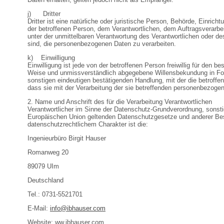
j) Dritter
Dritter ist eine natürliche oder juristische Person, Behörde, Einrich
der betroffenen Person, dem Verantwortlichen, dem Auftragsverarbe
unter der unmittelbaren Verantwortung des Verantwortlichen oder des
sind, die personenbezogenen Daten zu verarbeiten.
k) Einwilligung
Einwilligung ist jede von der betroffenen Person freiwillig für den be
Weise und unmissverständlich abgegebene Willensbekundung in For
sonstigen eindeutigen bestätigenden Handlung, mit der die betroffe
dass sie mit der Verarbeitung der sie betreffenden personenbezogen
2. Name und Anschrift des für die Verarbeitung Verantwortlichen
Verantwortlicher im Sinne der Datenschutz-Grundverordnung, sonstig
Europäischen Union geltenden Datenschutzgesetze und anderer B
datenschutzrechtlichem Charakter ist die:
Ingenieurbüro Birgit Hauser
Romanweg 20
89079 UIm
Deutschland
Tel.: 0731-5521701
E-Mail:
info@ibhauser.com
Website: ww.ibhauser.com