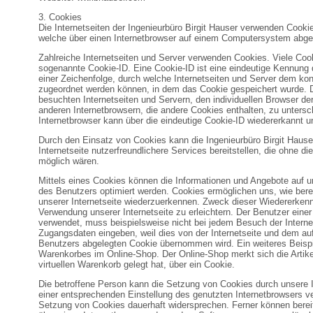
3. Cookies
Die Internetseiten der Ingenieurbüro Birgit Hauser verwenden Cooki
welche über einen Internetbrowser auf einem Computersystem abge
Zahlreiche Internetseiten und Server verwenden Cookies. Viele Cook
sogenannte Cookie-ID. Eine Cookie-ID ist eine eindeutige Kennung 
einer Zeichenfolge, durch welche Internetseiten und Server dem kon
zugeordnet werden können, in dem das Cookie gespeichert wurde. D
besuchten Internetseiten und Servern, den individuellen Browser de
anderen Internetbrowsern, die andere Cookies enthalten, zu unters
Internetbrowser kann über die eindeutige Cookie-ID wiedererkannt und
Durch den Einsatz von Cookies kann die Ingenieurbüro Birgit Hause
Internetseite nutzerfreundlichere Services bereitstellen, die ohne d
möglich wären.
Mittels eines Cookies können die Informationen und Angebote auf un
des Benutzers optimiert werden. Cookies ermöglichen uns, wie bere
unserer Internetseite wiederzuerkennen. Zweck dieser Wiedererkenn
Verwendung unserer Internetseite zu erleichtern. Der Benutzer einer 
verwendet, muss beispielsweise nicht bei jedem Besuch der Internet
Zugangsdaten eingeben, weil dies von der Internetseite und dem 
Benutzers abgelegten Cookie übernommen wird. Ein weiteres Beispi
Warenkorbes im Online-Shop. Der Online-Shop merkt sich die Artikel
virtuellen Warenkorb gelegt hat, über ein Cookie.
Die betroffene Person kann die Setzung von Cookies durch unsere In
einer entsprechenden Einstellung des genutzten Internetbrowsers v
Setzung von Cookies dauerhaft widersprechen. Ferner können bereit