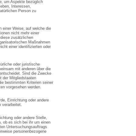
re, um Aspekte bezüglich
ieben, Interessen,
natürlichen Person zu
 einer Weise, auf welche die
ionen nicht mehr einer
 diese zusätzlichen
organisatorischen Maßnahmen
ht einer identifizierten oder
ürliche oder juristische
emeinsam mit anderen über die
entscheidet. Sind die Zwecke
t der Mitgliedstaaten
e bestimmten Kriterien seiner
ten vorgesehen werden.
örde, Einrichtung oder andere
 verarbeitet.
ichtung oder andere Stelle,
 ob es sich bei ihr um einen
mten Untersuchungsauftrags
herweise personenbezogene