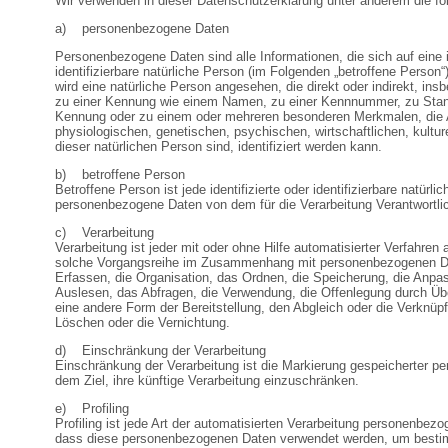
Wir verwenden in dieser Datenschutzerklärung unter anderem die fo
a) personenbezogene Daten
Personenbezogene Daten sind alle Informationen, die sich auf eine id
identifizierbare natürliche Person (im Folgenden „betroffene Person“)
wird eine natürliche Person angesehen, die direkt oder indirekt, in
zu einer Kennung wie einem Namen, zu einer Kennnummer, zu Stand
Kennung oder zu einem oder mehreren besonderen Merkmalen, die 
physiologischen, genetischen, psychischen, wirtschaftlichen, kulture
dieser natürlichen Person sind, identifiziert werden kann.
b) betroffene Person
Betroffene Person ist jede identifizierte oder identifizierbare natürli
personenbezogene Daten von dem für die Verarbeitung Verantwortlic
c) Verarbeitung
Verarbeitung ist jeder mit oder ohne Hilfe automatisierter Verfahren
solche Vorgangsreihe im Zusammenhang mit personenbezogenen D
Erfassen, die Organisation, das Ordnen, die Speicherung, die Anp
Auslesen, das Abfragen, die Verwendung, die Offenlegung durch Übe
eine andere Form der Bereitstellung, den Abgleich oder die Verknüp
Löschen oder die Vernichtung.
d) Einschränkung der Verarbeitung
Einschränkung der Verarbeitung ist die Markierung gespeicherter p
dem Ziel, ihre künftige Verarbeitung einzuschränken.
e) Profiling
Profiling ist jede Art der automatisierten Verarbeitung personenbezo
dass diese personenbezogenen Daten verwendet werden, um bestim