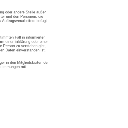
tung oder andere Stelle außer
iter und den Personen, die
 Auftragsverarbeiters befugt
stimmten Fall in informierter
m einer Erklärung oder einer
ne Person zu verstehen gibt,
en Daten einverstanden ist.
er in den Mitgliedstaaten der
estimmungen mit